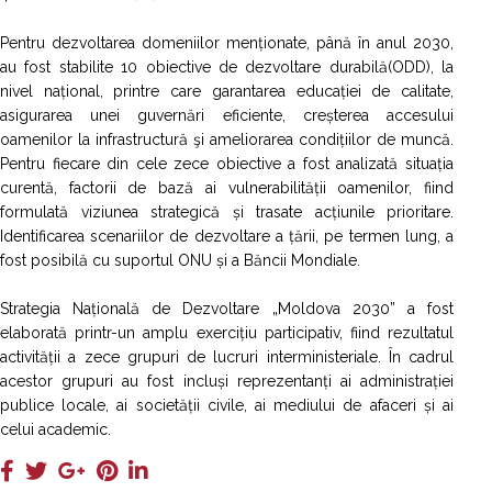
Pentru dezvoltarea domeniilor menționate, până în anul 2030,
au fost stabilite 10 obiective de dezvoltare durabilă(ODD), la
nivel național, printre care garantarea educației de calitate,
asigurarea unei guvernări eficiente, creșterea accesului
oamenilor la infrastructură şi ameliorarea condițiilor de muncă.
Pentru fiecare din cele zece obiective a fost analizată situația
curentă, factorii de bază ai vulnerabilității oamenilor, fiind
formulată viziunea strategică și trasate acțiunile prioritare.
Identificarea scenariilor de dezvoltare a țării, pe termen lung, a
fost posibilă cu suportul ONU și a Băncii Mondiale.
Strategia Națională de Dezvoltare „Moldova 2030” a fost
elaborată printr-un amplu exercițiu participativ, fiind rezultatul
activității a zece grupuri de lucruri interministeriale. În cadrul
acestor grupuri au fost incluși reprezentanți ai administrației
publice locale, ai societății civile, ai mediului de afaceri și ai
celui academic.