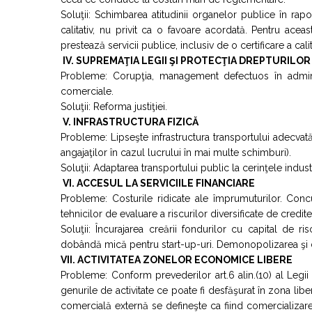
Soluţii: Schimbarea atitudinii organelor publice în rapor
calitativ, nu privit ca o favoare acordată. Pentru ace
prestează servicii publice, inclusiv de o certificare a ca
IV.
SUPREMAŢIA LEGII ŞI PROTECŢIA DREPTURILOR
Probleme: Corupţia, management defectuos în administr
comerciale.
Soluţii: Reforma justiţiei.
V.
INFRASTRUCTURA FIZICĂ
Probleme: Lipseşte infrastructura transportului adecvată 
angajaţilor în cazul lucrului în mai multe schimburi).
Soluţii: Adaptarea transportului public la cerinţele industr
VI.
ACCESUL LA SERVICIILE FINANCIARE
Probleme: Costurile ridicate ale împrumuturilor. Concu
tehnicilor de evaluare a riscurilor diversificate de credit
Soluţii: Încurajarea creării fondurilor cu capital de
dobândă mică pentru start-up-uri. Demonopolizarea şi 
VII. ACTIVITATEA ZONELOR ECONOMICE LIBERE
Probleme: Conform prevederilor art.6 alin.(10) al Legi
genurile de activitate ce poate fi desfăşurat în zona libe
comercială externă se defineşte ca fiind comercializarea