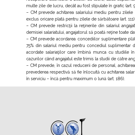
multe zile de lucru, decât au fost stipulate în grafic (art. 
– CM prevede achitarea salariului mediu pentru zilele 
exclus oricare plată pentru zilele de sărbătoare (art. 111)
– CM prevede restricţii la reţinerile din salariul angaj
demisiei salariatului, angajatorul să poată reţine toate dat
– CM prevede acordarea concediilor suplimentare plăti
75% din salariul mediu pentru concediul suplimentar de
acordate salariaţilor care îmbină munca cu studiile în
cazurilor când angajatul este trimis la studii de către anga
– CM prevede, în cazul reducerii de personal, achitarea
prevederea respectivă să fie înlocuită cu achitarea sala
în serviciu – încă pentru maximum o lună (art. 186).