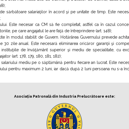
98);
de sărbătoare salariaţilor în acord şi pe unitate de timp. Este nece
;
atului. Este necesar ca CM să fie completat, astfel ca în cazul conced
oriile, pe care angajatul le are faţă de întreprindere (art. 148);
te în modul stabilit de Guvern. Hotărârea Guvernului prevede achita
 30 zile anual. Este necesară eliminarea oricăror garanţii şi compe
 instituţiile de învăţământ superior şi mediu de specialitate, cu ex
jator (art. 178, 179, 180, 181, 182);
 salariului mediu pe o săptămână pentru fiecare an lucrat. Este nece
riului pentru maximum 2 luni, iar dacă după 2 luni persoana nu s-a în
Asociația Patronală din Industria Prelucrătoare este: