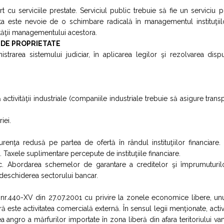
t cu serviciile prestate. Serviciul public trebuie să fie un serviciu p
asta este nevoie de o schimbare radicală în managementul instituţii
lităţii managementului acestora.
 DE PROPRIETATE
area sistemului judiciar, în aplicarea legilor şi rezolvarea dispu
activităţii industriale (companiile industriale trebuie să asigure trans
iei.
renţa redusă pe partea de ofertă în rândul instituţiilor financiare.
e. Taxele suplimentare percepute de instituţiile financiare.
 risc. Abordarea schemelor de garantare a creditelor şi împrumuturi
deschiderea sectorului bancar.
i nr.440-XV din 27.07.2001 cu privire la zonele economice libere, un
ră este activitatea comercială externă. În sensul legii menţionate, activ
 angro a mărfurilor importate în zona liberă din afara teritoriului va