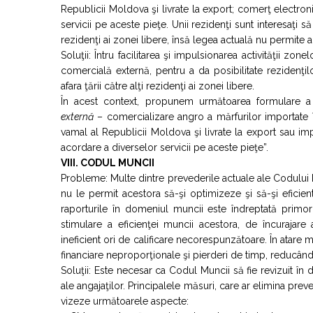
Republicii Moldova şi livrate la export; comerţ electron
servicii pe aceste pieţe. Unii rezidenţi sunt interesaţi să
rezidenţi ai zonei libere, însă legea actuală nu permite a
Soluţii: Întru facilitarea şi impulsionarea activităţii z
comercială externă, pentru a da posibilitate rezidenţil
afara ţării către alţi rezidenţi ai zonei libere.
În acest context, propunem următoarea formulare a ac
externă
– comercializare angro a mărfurilor importate în
vamal al Republicii Moldova şi livrate la export sau im
acordare a diverselor servicii pe aceste pieţe”.
VIII. CODUL MUNCII
Probleme: Multe dintre prevederile actuale ale Codului M
nu le permit acestora să-şi optimizeze şi să-şi eficien
raporturile în domeniul muncii este îndreptată primo
stimulare a eficienţei muncii acestora, de încurajare 
ineficient ori de calificare necorespunzătoare. În atare 
financiare neproporţionale şi pierderi de timp, reducând a
Soluţii: Este necesar ca Codul Muncii să fie revizuit în di
ale angajaţilor. Principalele măsuri, care ar elimina pre
vizeze următoarele aspecte: