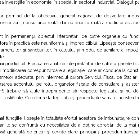
ă investiţiile în economie, în special în sectorul industrial. Dialogul p
tor pornind de la obiectivul general naţional de dezvoltare industr
 consecvent, consultarea reală, dar nu doar formală a mediului de afac
nt în permanenţă obiectul interpretării de către organele cu funcţ
tora în practică este neuniformă şi impredictibilă. Lipseşte consecven
 amenzilor şi sancţiunilor, în calculul şi modul de achitare a impozi
te.
ai predictibil. Efectuarea analizei interpretărilor de către organele fis
l şi modificarea corespunzătoare a legislaţiei, care ar conduce la const
ismelor adecvate, prin intermediul cărora Serviciul Fiscal de Stat ar
lasarea accentului pe rolul organelor fiscale de consultare şi asiste
SFS trebuie să ajute întreprinderile să respecte legislaţia şi nu d
 justificate. Cu referire la legislaţia şi procedurile vamale, acestea t
al funcţiile, lipseşte în totalitate efortul acestora de îmbunătăţire con
mpaniile se confruntă cu necesitatea de a obţine aprobări de la mai
psă generală de criterii şi cerinţe clare, principii şi proceduri transpa