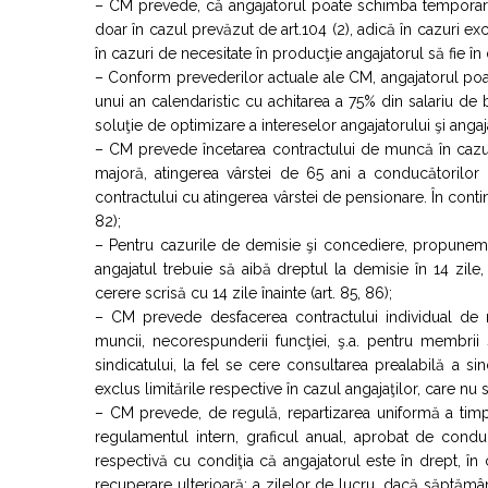
– CM prevede, că angajatorul poate schimba temporar, nu
doar în cazul prevăzut de art.104 (2), adică în cazuri excep
în cazuri de necesitate în producţie angajatorul să fie în dr
– Conform prevederilor actuale ale CM, angajatorul poa
unui an calendaristic cu achitarea a 75% din salariu de
soluţie de optimizare a intereselor angajatorului şi angaja
– CM prevede încetarea contractului de muncă în cazuri
majoră, atingerea vârstei de 65 ani a conducătorilor 
contractului cu atingerea vârstei de pensionare. În cont
82);
– Pentru cazurile de demisie şi concediere, propunem ref
angajatul trebuie să aibă dreptul la demisie în 14 zile
cerere scrisă cu 14 zile înainte (art. 85, 86);
– CM prevede desfacerea contractului individual de mun
muncii, necorespunderii funcţiei, ş.a. pentru membrii
sindicatului, la fel se cere consultarea prealabilă a si
exclus limitările respective în cazul angajaţilor, care nu s
– CM prevede, de regulă, repartizarea uniformă a timp
regulamentul intern, graficul anual, aprobat de cond
respectivă cu condiţia că angajatorul este în drept, în
recuperare ulterioară: a zilelor de lucru, dacă săptămâ