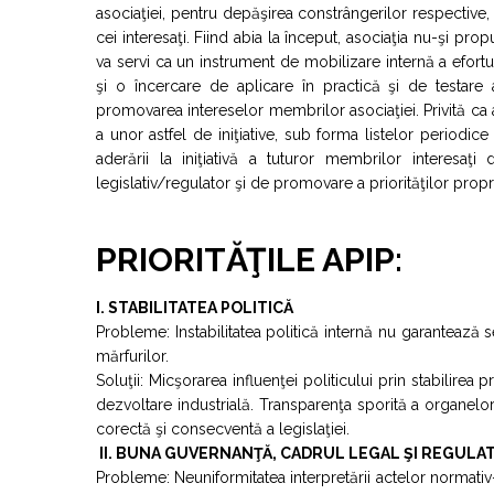
asociaţiei, pentru depăşirea constrângerilor respective, 
cei interesaţi. Fiind abia la început, asociaţia nu-şi p
va servi ca un instrument de mobilizare internă a efo
şi o încercare de aplicare în practică şi de testare
promovarea intereselor membrilor asociaţiei. Privită ca
a unor astfel de iniţiative, sub forma listelor periodic
aderării la iniţiativă a tuturor membrilor interesa
legislativ/regulator şi de promovare a priorităţilor propri
PRIORITĂŢILE APIP:
I. STABILITATEA POLITICĂ
Probleme: Instabilitatea politică internă nu garantează s
mărfurilor.
Soluţii: Micşorarea influenţei politicului prin stabilirea p
dezvoltare industrială. Transparenţa sporită a organelor 
corectă şi consecventă a legislaţiei.
II.
BUNA GUVERNANŢĂ, CADRUL LEGAL ŞI REGULA
Probleme: Neuniformitatea interpretării actelor normati