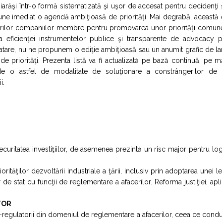
iarăşi într-o formă sistematizată şi uşor de accesat pentru decidenţi ş
ropune imediat o agendă ambiţioasă de priorităţi. Mai degrabă, această 
rturilor companiilor membre pentru promovarea unor priorităţi comun
 a eficienţei instrumentelor publice şi transparente de advocacy p
 atare, nu ne propunem o ediţie ambiţioasă sau un anumit grafic de l
e de priorităţi. Prezenta listă va fi actualizată pe bază continuă, pe 
ţi de o astfel de modalitate de soluţionare a constrângerilor de 
i.
ecuritatea investiţiilor, de asemenea prezintă un risc major pentru log
riorităţilor dezvoltării industriale a ţării, inclusiv prin adoptarea unei l
de stat cu funcţii de reglementare a afacerilor. Reforma justiţiei, apl
TOR
v-regulatorii din domeniul de reglementare a afacerilor, ceea ce cond