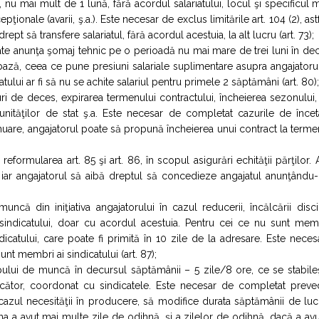
 mai mult de 1 lună, fără acordul salariatului, locul şi specificul 
ţionale (avarii, ş.a.). Este necesar de exclus limitările art. 104 (2), ast
ept să transfere salariatul, fără acordul acestuia, la alt lucru (art. 73);
te anunţa şomaj tehnic pe o perioadă nu mai mare de trei luni în de
 bază, ceea ce pune presiuni salariale suplimentare asupra angajatoru
tului ar fi să nu se achite salariul pentru primele 2 săptămâni (art. 80);
 de deces, expirarea termenului contractului, încheierea sezonului,
unităţilor de stat ş.a. Este necesar de completat cazurile de încet
inuare, angajatorul poate să propună încheierea unui contract la termen
ormularea art. 85 şi art. 86, în scopul asigurări echităţii părţilor. A
, iar angajatorul să aibă dreptul să concedieze angajatul anunţându-
că din iniţiativa angajatorului în cazul reducerii, încălcării disci
 sindicatului, doar cu acordul acestuia. Pentru cei ce nu sunt memb
ndicatului, care poate fi primită în 10 zile de la adresare. Este nece
unt membri ai sindicatului (art. 87);
ului de muncă în decursul săptămânii – 5 zile/8 ore, ce se stabileş
ucător, coordonat cu sindicatele. Este necesar de completat preve
 cazul necesităţii în producere, să modifice durata săptămânii de lu
na a avut mai multe zile de odihnă, şi a zilelor de odihnă, dacă a av