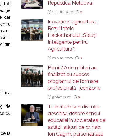
Republica Moldova
i toţi
ediţie
19 JUN, 2026
0
e, dar
Inovație în agricultură:
entru
Rezultatele
ansare
Hackathonului „Soluții
măsura
Inteligente pentru
ordin
Agricultură”!
20 MAY, 2026
0
Primii 20 de militari au
finalizat cu succes
programul de formare
profesională TechZone
istica
5 MAY, 2026
0
egi de
Te invităm la o discuție
icarea
deschisă despre sensul
educației în societatea de
astăzi, alături de dr. hab.
uce la
Ion Gagim, personalitate