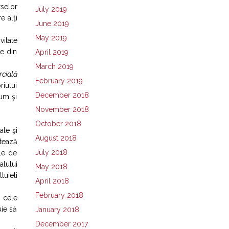
rselor
July 2019
e alţi
June 2019
May 2019
vitate
le din
April 2019
March 2019
rcială
February 2019
riului
December 2018
cum şi
November 2018
October 2018
ale şi
August 2018
ntează
July 2018
le de
alului
May 2018
tuieli
April 2018
February 2018
i cele
uie să
January 2018
December 2017