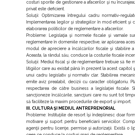
costuri sporite de gestionare a afacerilor şi nu încurajeaz
privat este deficient.
Soluţii: Optimizarea întregului cadru normativ-regula
Implementarea legilor şi strategiilor în mod eficient şi
elaborarea politicilor de reglementare a afacerilor.
Probleme: Legislaţia şi normele fiscale şi vamale su
reglementare în domeniile respective, iar aplicarea aces
modul de apreciere a încălcărilor fiscale şi stabilire a
Aceasta, la rândul său, conduce la costurile fiscale incer
Soluţii: Mediul fiscal şi de reglementare trebuie să fie m
litigiilor care au existat până în prezent la acest capito
unui cadru legislativ şi normativ clar. Stabilirea mecan
emite aviz prealabil, decizii cu caracter obligatoriu. P
respectarea de către business a legislaţiei fiscale. 
sancţioneze încălcările, sancţiuni care nu sunt tot timpul
să faciliteze la maxim procedurile de export şi import.
III. CULTURA ŞI MEDIUL ANTREPRENORIAL
Probleme: Instituţiile de resort îşi îndeplinesc doar form
motivare şi suport pentru beneficiarii serviciilor. Co
agenţii pentru licenţe, permise şi autorizaţii. Există o li
ceea ce conduce la costuri mari de reglementare.