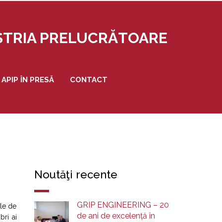
USTRIA PRELUCRĂTOARE
APIP ÎN PRESĂ
CONTACT
Noutăţi recente
GRIP ENGINEERING – 20
ele de
de ani de excelență în
bri ai