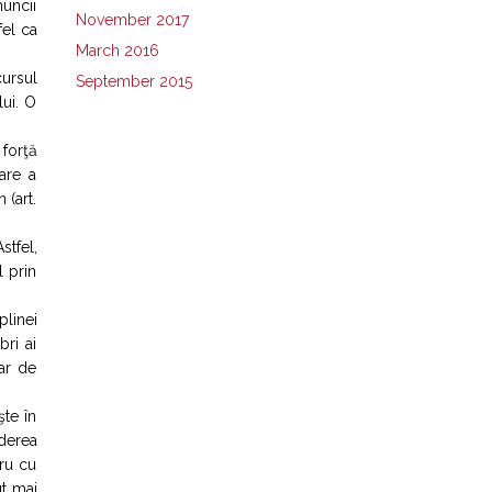
muncii
November 2017
fel ca
March 2016
cursul
September 2015
lui. O
 forţă
are a
 (art.
stfel,
l prin
plinei
ri ai
sar de
te în
derea
cru cu
ut mai