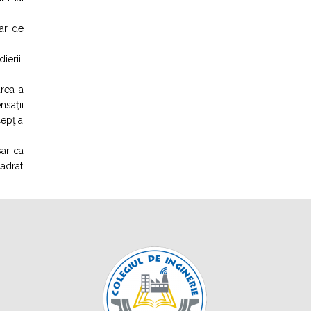
sar de
ierii,
rea a
nsaţii
cepţia
sar ca
cadrat