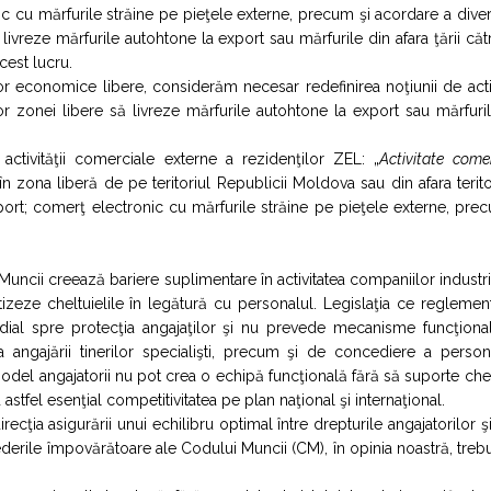
ic cu mărfurile străine pe pieţele externe, precum şi acordare a dive
 livreze mărfurile autohtone la export sau mărfurile din afara ţării cătr
cest lucru.
onelor economice libere, considerăm necesar redefinirea noţiunii de acti
or zonei libere să livreze mărfurile autohtone la export sau mărfuri
tivităţii comerciale externe a rezidenţilor ZEL: „
Activitate come
 zona liberă de pe teritoriul Republicii Moldova sau din afara terito
port; comerţ electronic cu mărfurile străine pe pieţele externe, pre
uncii creează bariere suplimentare în activitatea companiilor industri
tizeze cheltuielile în legătură cu personalul. Legislaţia ce regleme
rdial spre protecţia angajaţilor şi nu prevede mecanisme funcţiona
a angajării tinerilor specialişti, precum şi de concediere a person
model angajatorii nu pot crea o echipă funcţională fără să suporte chel
stfel esenţial competitivitatea pe plan naţional şi internaţional.
recţia asigurării unui echilibru optimal între drepturile angajatorilor ş
vederile împovărătoare ale Codului Muncii (CM), în opinia noastră, treb