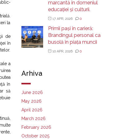
ublic-
marcantă în domeniul
educației și culturii.
ială.
17 APR, 2026
0
eri la
Primii pași în carieră:
Brandingul personal ca
ii de
busolă în piața muncii
ţei în
telor.
10 APR, 2026
0
cale a
ruirea
Arhiva
 putea
nţă în
oar să
June 2026
rebuie
May 2026
April 2026
tinuă,
March 2026
 multe
February 2026
rente,
October 2025