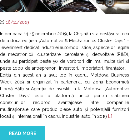
16/11/2019
În perioada 14-15 noiembrie 2019, la Chișinău s-a desfășurat cea
de a doua ediție a „Automotive & Mechatronics Cluster Days” –
eveniment dedicat industriei automobilistice, aspectelor legate
de mecatronică, clusterizare, cercetare și dezvoltare (R&D),
unde au participat peste 50 de vorbitori din mai multe țări și
peste 1000 de antreprenori, investitori, importatori, finanțatori.
Ediția din acest an a avut loc în cadrul Moldova Business
Week 2019 și organizat în parteneriat cu Zona Economică
Liberă Bălți și Agenția de Investiții a R. Moldova. „Automotive
Cluster Days” este o platformă unică pentru stabilirea
conexiunilor reciproc avantajoase între companiile
multinaționale care produc piese auto și potențialii furnizori
locali și internaționali în cadrul industriei auto, în 2019
[…]
READ MORE