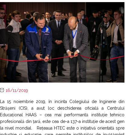
16/11/2019
La 15 noiembrie 2019, în incinta Colegiului de Inginerie din
Strășeni (CIS), a avut loc deschiderea oficială a Centrului
Educațional HAAS – cea mai performantă instituție tehnico
profesională din țară, este cea de-a 137-a instituție de acest gen
la nivel mondial. Rețeaua HTEC este o inițiativă orientată spre
industrie și educație, care permite instituțiilor de învățământ