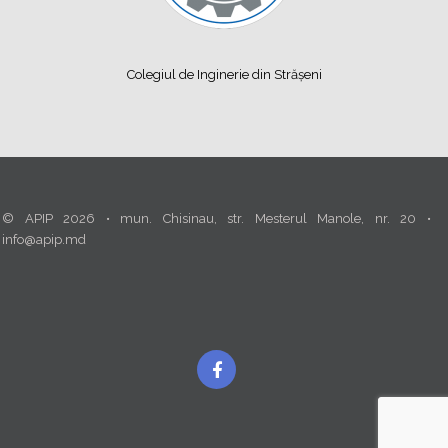
Colegiul de Inginerie din Strășeni
© APIP 2026 • mun. Chisinau, str. Mesterul Manole, nr. 20 •
info@apip.md