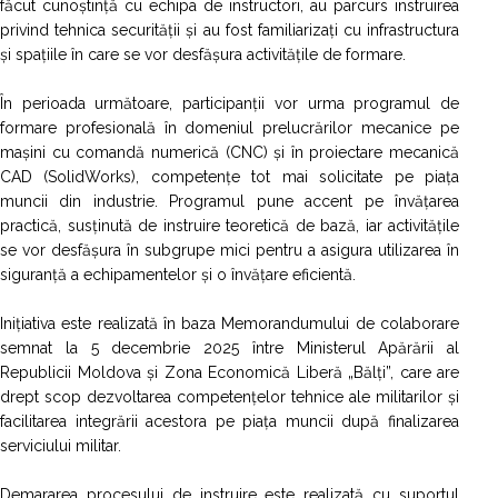
făcut cunoștință cu echipa de instructori, au parcurs instruirea
privind tehnica securității și au fost familiarizați cu infrastructura
și spațiile în care se vor desfășura activitățile de formare.
În perioada următoare, participanții vor urma programul de
formare profesională în domeniul prelucrărilor mecanice pe
mașini cu comandă numerică (CNC) și în proiectare mecanică
CAD (SolidWorks), competențe tot mai solicitate pe piața
muncii din industrie. Programul pune accent pe învățarea
practică, susținută de instruire teoretică de bază, iar activitățile
se vor desfășura în subgrupe mici pentru a asigura utilizarea în
siguranță a echipamentelor și o învățare eficientă.
Inițiativa este realizată în baza Memorandumului de colaborare
semnat la 5 decembrie 2025 între Ministerul Apărării al
Republicii Moldova și Zona Economică Liberă „Bălți”, care are
drept scop dezvoltarea competențelor tehnice ale militarilor și
facilitarea integrării acestora pe piața muncii după finalizarea
serviciului militar.
Demararea procesului de instruire este realizată cu suportul