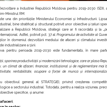
Dezvoltare a Industriei Republicii Moldova pentru 2019-2030 (SDI), 
rim-Ministrul RM.
e una din prioritățile Ministerului Economiei și Infrastructurii. Lips
al, bine stratificat și structurat potrivit unor obiective și țeluri spec
ializare a Republicii Moldova, strategii care ar fi racordată și la „
p
ernațional. Astfel, potrivit pct. 37 al
Programului de activitate al Guve
ilor în domeniul dezvoltării mediului de afaceri și climatului investi
industrializare a țării.
ldova pentru perioada 2019-2030 este fundamentată, în mare part
ții, sporirea productivității și modernizării tehnologice, care ar plasa Rep
, un climat de afaceri, financiar, instituțional și de reglementare mai 
tivitate, rentabilitate, ocupare a forței de muncă și internaționali
 obiectivul general al STRATEGIEI, privind creșterea competitivit
ologice a sectorului industrial. Totodată, pentru a realiza viziunea, pre
 obiective specifice, și anume:
 afaceri
;
re în sector;