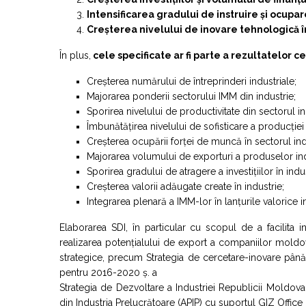
Intensificarea gradului de instruire și ocupa
Creșterea nivelului de inovare tehnologică în
În plus,
cele specificate ar fi parte a rezultatelor ce
Creșterea numărului de întreprinderi industriale;
Majorarea ponderii sectorului IMM din industrie;
Sporirea nivelului de productivitate din sectorul in
Îmbunătățirea nivelului de sofisticare a producției 
Creșterea ocupării forței de muncă în sectorul indu
Majorarea volumului de exporturi a produselor ind
Sporirea gradului de atragere a investițiilor în indus
Creșterea valorii adăugate create în industrie;
Integrarea plenară a IMM-lor în lanțurile valorice i
Elaborarea SDI, în particular cu scopul de a facilita i
realizarea potențialului de export a companiilor mold
strategice, precum Strategia de cercetare-inovare până î
pentru 2016-2020 ș. a
Strategia de Dezvoltare a Industriei Republicii Moldov
din Industria Prelucrătoare (APIP) cu suportul GIZ Offic