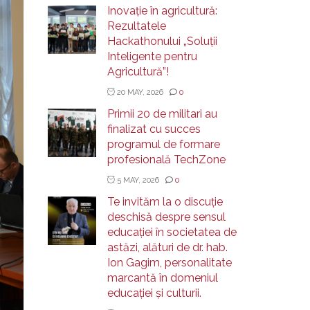
Inovație în agricultură:
Rezultatele
Hackathonului „Soluții
Inteligente pentru
Agricultură”!
20 MAY, 2026
0
Primii 20 de militari au
finalizat cu succes
programul de formare
profesională TechZone
5 MAY, 2026
0
Te invităm la o discuție
deschisă despre sensul
educației în societatea de
astăzi, alături de dr. hab.
Ion Gagim, personalitate
marcantă în domeniul
educației și culturii.