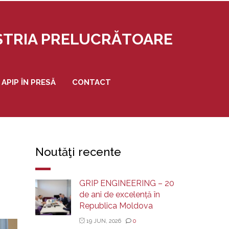
USTRIA PRELUCRĂTOARE
APIP ÎN PRESĂ
CONTACT
Noutăţi recente
GRIP ENGINEERING – 20
de ani de excelență în
Republica Moldova
19 JUN, 2026
0