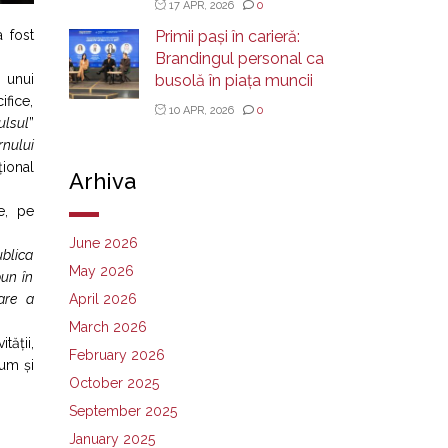
17 APR, 2026
0
Primii pași în carieră:
a fost
Brandingul personal ca
busolă în piața muncii
a unui
ifice,
10 APR, 2026
0
ulsul
”
rnului
țional
Arhiva
e, pe
June 2026
ublica
May 2026
bun în
April 2026
zare a
March 2026
ății,
February 2026
cum și
October 2025
September 2025
January 2025