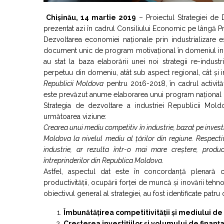
Chișinău, 14 martie 2019
– Proiectul Strategiei de 
prezentat azi în cadrul Consiliului Economic pe lângă P
Dezvoltarea economiei naționale prin industrializare est
document unic de program motivațional în domeniul industri
au stat la baza elaborării unei noi strategii re-industr
perpetuu din domeniu, atât sub aspect regional, cât și int
Republicii Moldova
pentru 2016-2018, în cadrul activităț
este prevăzut anume elaborarea unui program național de 
Strategia de dezvoltare a industriei Republicii Mo
următoarea viziune:
Crearea unui mediu competitiv în industrie, bazat pe investi
Moldova la nivelul mediu al țărilor din regiune. Respectiv
industrie, ar rezulta într-o mai mare creștere, produc
întreprinderilor din Republica Moldova
.
Astfel, aspectul dat este în concordanță plenară cu
productivității, ocupării forței de muncă și inovării tehn
obiectivul general al strategiei, au fost identificate patru
Îmbunătățirea competitivității și mediului de
Creșterea investițiilor și volumului de finanța