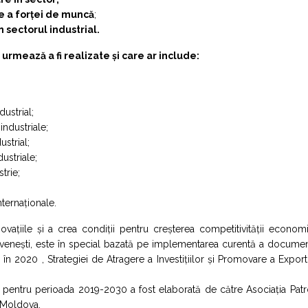
re a forței de muncă
;
 sectorul industrial.
 urmează a fi realizate și care ar include:
dustrial;
industriale;
strial;
ustriale;
trie;
nternaționale.
novațiile și a crea condiții pentru creșterea competitivității econom
ovenești, este în special bazată pe implementarea curentă a documen
n 2020 , Strategiei de Atragere a Investițiilor și Promovare a Export
a pentru perioada 2019-2030 a fost elaborată de către Asociația Pat
e Moldova.