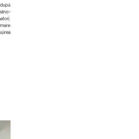
r după
mâno-
atori,
ormare
ușirea