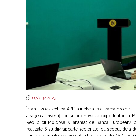
07/03/2023
În anul 2022 echipa APIP a încheiat realizarea proiectulu
atragerea investițiilor și promovarea exporturilor în 
Republicii Moldova și finanțat de Banca Europeană pe
realizate 6 studii/rapoarte sectoriale, cu scopul de a 
surse potențiale de investiții străine directe (ISD) pent