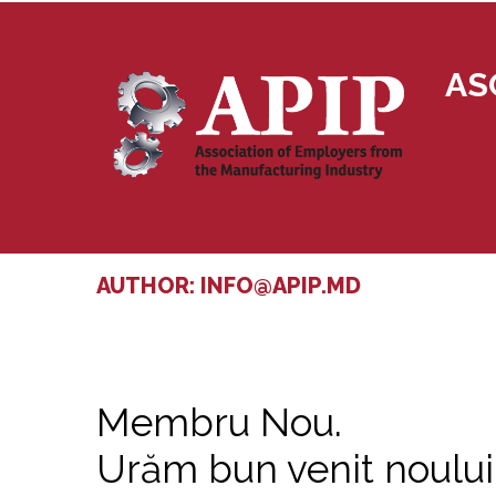
AS
AUTHOR:
INFO@APIP.MD
Membru Nou.
Urăm bun venit noulu