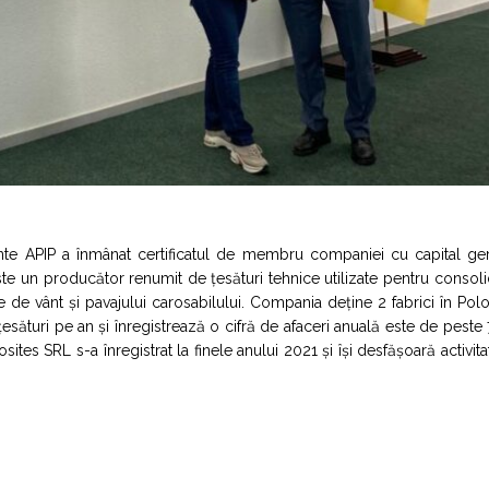
nte APIP a înmânat certificatul de membru companiei cu capital ge
un producător renumit de țesături tehnice utilizate pentru consoli
le de vânt și pavajului carosabilului. Compania deține 2 fabrici în Polo
turi pe an și înregistrează o cifră de afaceri anuală este de peste
s SRL s-a înregistrat la finele anului 2021 și își desfășoară activita