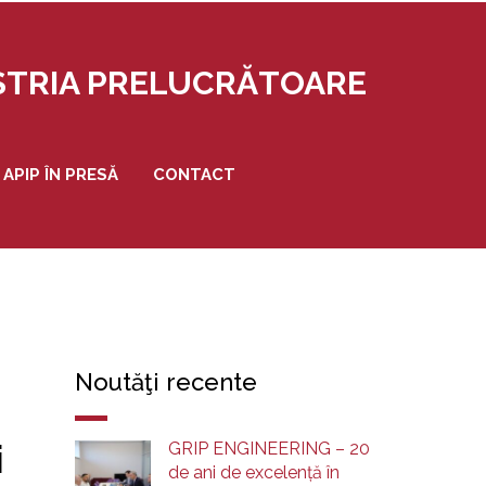
USTRIA PRELUCRĂTOARE
APIP ÎN PRESĂ
CONTACT
Noutăţi recente
i
GRIP ENGINEERING – 20
de ani de excelență în