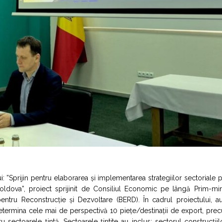
i: ”Sprijin pentru elaborarea și implementarea strategiilor sectoriale 
Moldova”, proiect sprijinit de Consiliul Economic pe lângă Prim-min
ntru Reconstrucție și Dezvoltare (BERD). În cadrul proiectului, au
determina cele mai de perspectivă 10 piețe/destinații de export, pre
ru sectoarele țintă. Sectoarele țintite au inclus: sectorul construcții