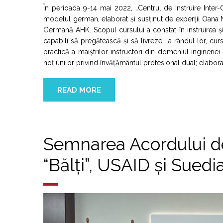
În perioada 9-14 mai 2022, „Centrul de Instruire Inter
modelul german, elaborat și susținut de experții Oana
Germană AHK. Scopul cursului a constat în instruirea și f
capabili să pregătească și să livreze, la rândul lor, cu
practică a maiștrilor-instructori din domeniul ingineri
noțiunilor privind învățământul profesional dual; elabor
READ MORE
Semnarea Acordului de
“Bălți”, USAID și Suedi