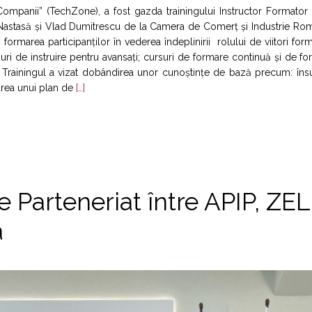
-Companii” (TechZone), a fost gazda trainingului Instructor Formato
 Nastasă și Vlad Dumitrescu de la Camera de Comerț și Industrie Ro
ormarea participanților în vederea îndeplinirii rolului de viitori form
rsuri de instruire pentru avansați; cursuri de formare continuă și de f
ei. Trainingul a vizat dobândirea unor cunoștințe de bază precum: îns
area unui plan de
[…]
 Parteneriat între APIP, ZEL
a