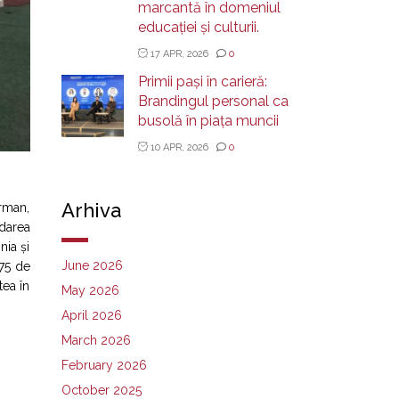
marcantă în domeniul
educației și culturii.
17 APR, 2026
0
Primii pași în carieră:
Brandingul personal ca
busolă în piața muncii
10 APR, 2026
0
Arhiva
rman,
darea
nia și
June 2026
 75 de
tea în
May 2026
April 2026
March 2026
February 2026
October 2025