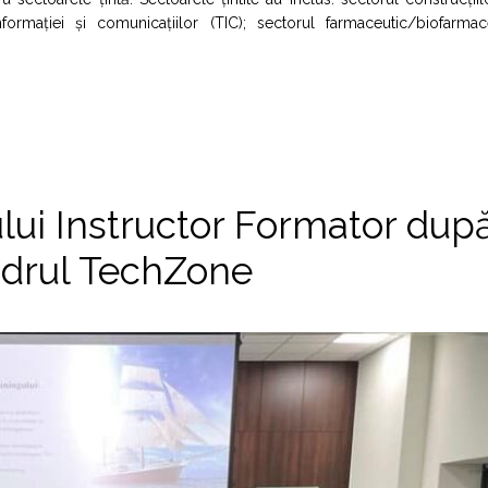
nformației și comunicațiilor (TIC); sectorul farmaceutic/biofarmace
lui Instructor Formator dup
adrul TechZone