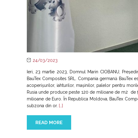
24/03/2023
Ieri, 23 martie 2023, Domnul Marin CIOBANU, Președi
BauTex Composites SRL. Compania germană BauTex este 
acoperișurilor, iahturilor, mașinilor, palelor pentru mori
Rusia unde produce peste 120 de milioane de m2 de țesă
milioane de Euro. În Republica Moldova, BauTex Composite
subzona din or.
[…]
READ MORE