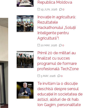
Republica Moldova
19 JUN, 2026
0
Inovație în agricultură:
Rezultatele
Hackathonului „Soluții
Inteligente pentru
Agricultură”!
20 MAY, 2026
0
Primii 20 de militari au
finalizat cu succes
programul de formare
profesională TechZone
5 MAY, 2026
0
Te invităm la o discuție
deschisă despre sensul
educației în societatea de
astăzi, alături de dr. hab.
Ion Gagim, personalitate