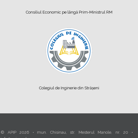
Consiliul Economic pe lângă Prim-Ministrul RM
Colegiul de Inginerie din Strășeni
© APIP 2026 • mun. Chisinau, str. Mesterul Manole, nr. 20 •