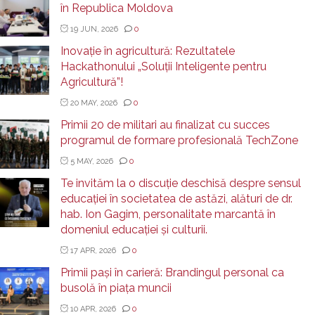
în Republica Moldova
19 JUN, 2026
0
Inovație în agricultură: Rezultatele
Hackathonului „Soluții Inteligente pentru
Agricultură”!
20 MAY, 2026
0
Primii 20 de militari au finalizat cu succes
programul de formare profesională TechZone
5 MAY, 2026
0
Te invităm la o discuție deschisă despre sensul
educației în societatea de astăzi, alături de dr.
hab. Ion Gagim, personalitate marcantă în
domeniul educației și culturii.
17 APR, 2026
0
Primii pași în carieră: Brandingul personal ca
busolă în piața muncii
10 APR, 2026
0