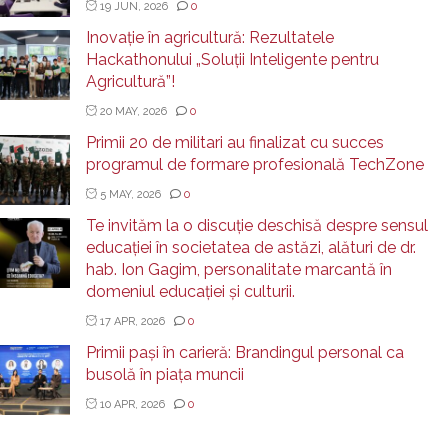
19 JUN, 2026
0
Inovație în agricultură: Rezultatele
Hackathonului „Soluții Inteligente pentru
Agricultură”!
20 MAY, 2026
0
Primii 20 de militari au finalizat cu succes
programul de formare profesională TechZone
5 MAY, 2026
0
Te invităm la o discuție deschisă despre sensul
educației în societatea de astăzi, alături de dr.
hab. Ion Gagim, personalitate marcantă în
domeniul educației și culturii.
17 APR, 2026
0
Primii pași în carieră: Brandingul personal ca
busolă în piața muncii
10 APR, 2026
0