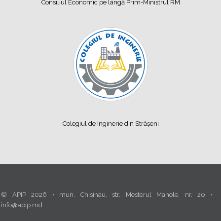
Consiliul Economic pe lângă Prim-Ministrul RM
Colegiul de Inginerie din Strășeni
© APIP 2026 • mun. Chisinau, str. Mesterul Manole, nr. 20 •
info@apip.md