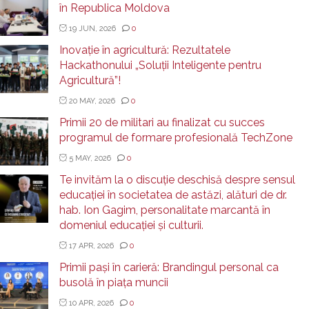
în Republica Moldova
19 JUN, 2026
0
Inovație în agricultură: Rezultatele
Hackathonului „Soluții Inteligente pentru
Agricultură”!
20 MAY, 2026
0
Primii 20 de militari au finalizat cu succes
programul de formare profesională TechZone
5 MAY, 2026
0
Te invităm la o discuție deschisă despre sensul
educației în societatea de astăzi, alături de dr.
hab. Ion Gagim, personalitate marcantă în
domeniul educației și culturii.
17 APR, 2026
0
Primii pași în carieră: Brandingul personal ca
busolă în piața muncii
10 APR, 2026
0