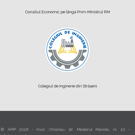
Consiliul Economic pe lângă Prim-Ministrul RM
Colegiul de Inginerie din Strășeni
© APIP 2026 • mun. Chisinau, str. Mesterul Manole, nr. 20 •